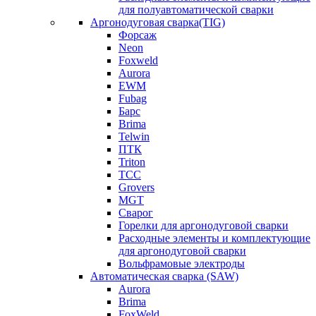
для полуавтоматической сварки
Аргонодуговая сварка(TIG)
Форсаж
Neon
Foxweld
Aurora
EWM
Fubag
Барс
Brima
Telwin
ПТК
Triton
ТСС
Grovers
MGT
Сварог
Горелки для аргонодуговой сварки
Расходные элементы и комплектующие
для аргонодуговой сварки
Вольфрамовые электроды
Автоматическая сварка (SAW)
Aurora
Brima
FoxWeld