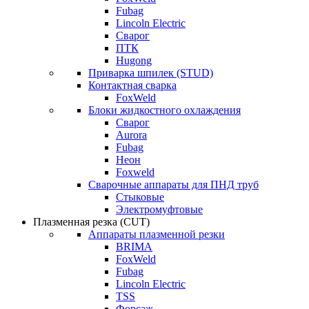
Fubag
Lincoln Electric
Сварог
ПТК
Hugong
Приварка шпилек (STUD)
Контактная сварка
FoxWeld
Блоки жидкостного охлаждения
Сварог
Aurora
Fubag
Неон
Foxweld
Сварочные аппараты для ПНД труб
Стыковые
Электромуфтовые
Плазменная резка (CUT)
Аппараты плазменной резки
BRIMA
FoxWeld
Fubag
Lincoln Electric
TSS
Форсаж