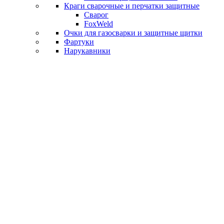
Краги сварочные и перчатки защитные
Сварог
FoxWeld
Очки для газосварки и защитные щитки
Фартуки
Нарукавники