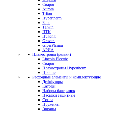
Сварог
Aurora
Triton
Hypertherm
Барс
Telwin
ПТК
Hugong
Grovers
GiperPlasma
АРИА
Плазмотроны (резаки)
Lincoln Electric
Сварог
Плазмотроны Hypertherm
Прочие
Расходные элементы и комплектующие
Диффузоры
Катоды
Наборы балеринок
Насадки защитные
Сопла
Пружины
Экраны