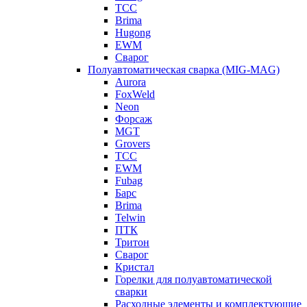
ТСС
Brima
Hugong
EWM
Сварог
Полуавтоматическая сварка (MIG-MAG)
Aurora
FoxWeld
Neon
Форсаж
MGT
Grovers
ТСС
EWM
Fubag
Барс
Brima
Telwin
ПТК
Тритон
Сварог
Кристал
Горелки для полуавтоматической
сварки
Расходные элементы и комплектующие