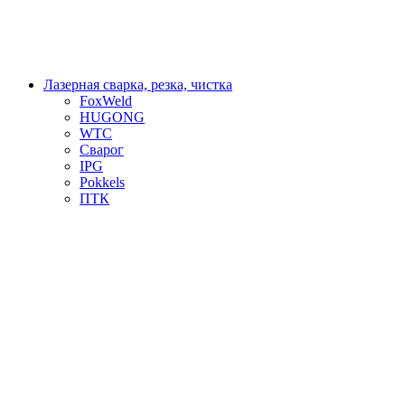
Лазерная сварка, резка, чистка
FoxWeld
HUGONG
WTC
Сварог
IPG
Pokkels
ПТК