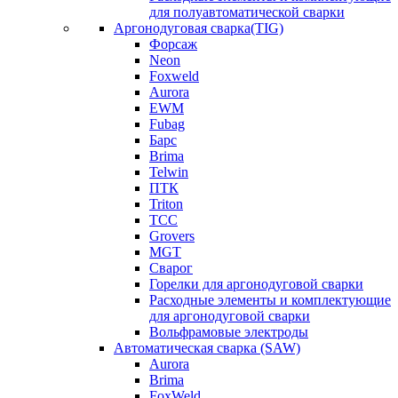
для полуавтоматической сварки
Аргонодуговая сварка(TIG)
Форсаж
Neon
Foxweld
Aurora
EWM
Fubag
Барс
Brima
Telwin
ПТК
Triton
ТСС
Grovers
MGT
Сварог
Горелки для аргонодуговой сварки
Расходные элементы и комплектующие
для аргонодуговой сварки
Вольфрамовые электроды
Автоматическая сварка (SAW)
Aurora
Brima
FoxWeld