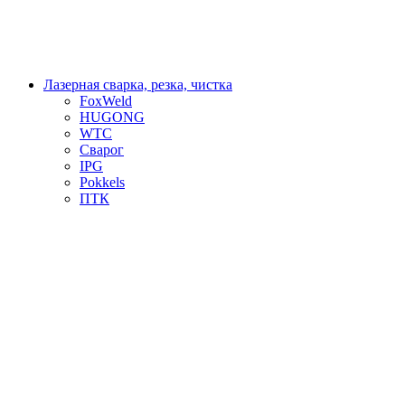
Лазерная сварка, резка, чистка
FoxWeld
HUGONG
WTC
Сварог
IPG
Pokkels
ПТК