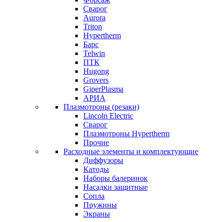
Сварог
Aurora
Triton
Hypertherm
Барс
Telwin
ПТК
Hugong
Grovers
GiperPlasma
АРИА
Плазмотроны (резаки)
Lincoln Electric
Сварог
Плазмотроны Hypertherm
Прочие
Расходные элементы и комплектующие
Диффузоры
Катоды
Наборы балеринок
Насадки защитные
Сопла
Пружины
Экраны