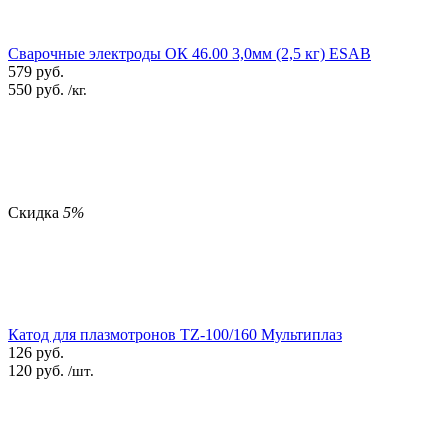
Сварочные электроды ОК 46.00 3,0мм (2,5 кг) ESAB
579
руб.
550
руб.
/кг.
Скидка
5%
Катод для плазмотронов TZ-100/160 Мультиплаз
126
руб.
120
руб.
/шт.