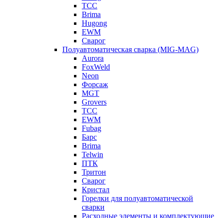
ТСС
Brima
Hugong
EWM
Сварог
Полуавтоматическая сварка (MIG-MAG)
Aurora
FoxWeld
Neon
Форсаж
MGT
Grovers
ТСС
EWM
Fubag
Барс
Brima
Telwin
ПТК
Тритон
Сварог
Кристал
Горелки для полуавтоматической
сварки
Расходные элементы и комплектующие