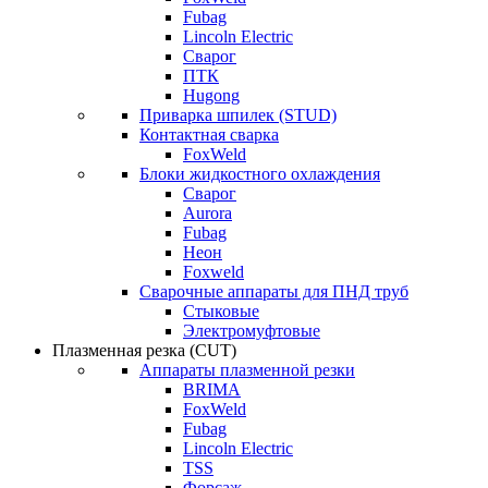
Fubag
Lincoln Electric
Сварог
ПТК
Hugong
Приварка шпилек (STUD)
Контактная сварка
FoxWeld
Блоки жидкостного охлаждения
Сварог
Aurora
Fubag
Неон
Foxweld
Сварочные аппараты для ПНД труб
Стыковые
Электромуфтовые
Плазменная резка (CUT)
Аппараты плазменной резки
BRIMA
FoxWeld
Fubag
Lincoln Electric
TSS
Форсаж