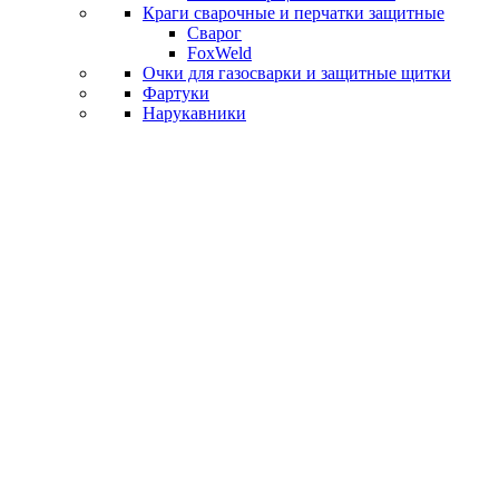
Краги сварочные и перчатки защитные
Сварог
FoxWeld
Очки для газосварки и защитные щитки
Фартуки
Нарукавники