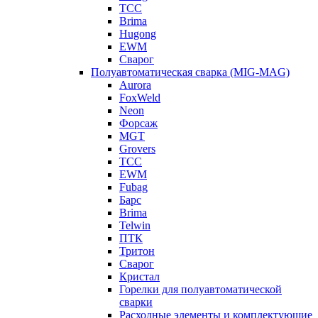
ТСС
Brima
Hugong
EWM
Сварог
Полуавтоматическая сварка (MIG-MAG)
Aurora
FoxWeld
Neon
Форсаж
MGT
Grovers
ТСС
EWM
Fubag
Барс
Brima
Telwin
ПТК
Тритон
Сварог
Кристал
Горелки для полуавтоматической
сварки
Расходные элементы и комплектующие