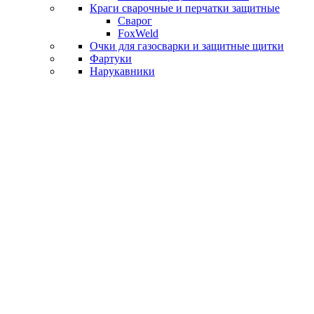
Краги сварочные и перчатки защитные
Сварог
FoxWeld
Очки для газосварки и защитные щитки
Фартуки
Нарукавники