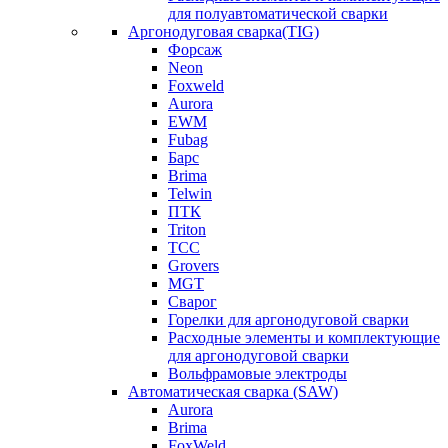
для полуавтоматической сварки
Аргонодуговая сварка(TIG)
Форсаж
Neon
Foxweld
Aurora
EWM
Fubag
Барс
Brima
Telwin
ПТК
Triton
ТСС
Grovers
MGT
Сварог
Горелки для аргонодуговой сварки
Расходные элементы и комплектующие
для аргонодуговой сварки
Вольфрамовые электроды
Автоматическая сварка (SAW)
Aurora
Brima
FoxWeld