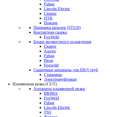
Fubag
Lincoln Electric
Сварог
ПТК
Hugong
Приварка шпилек (STUD)
Контактная сварка
FoxWeld
Блоки жидкостного охлаждения
Сварог
Aurora
Fubag
Неон
Foxweld
Сварочные аппараты для ПНД труб
Стыковые
Электромуфтовые
Плазменная резка (CUT)
Аппараты плазменной резки
BRIMA
FoxWeld
Fubag
Lincoln Electric
TSS
Форсаж