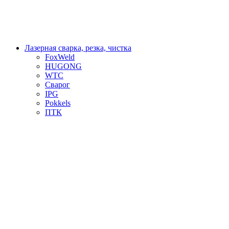
Лазерная сварка, резка, чистка
FoxWeld
HUGONG
WTC
Сварог
IPG
Pokkels
ПТК