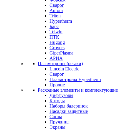
Сварог
Aurora
Triton
Hypertherm
Барс
Telwin
ПТК
Hugong
Grovers
GiperPlasma
АРИА
Плазмотроны (резаки)
Lincoln Electric
Сварог
Плазмотроны Hypertherm
Прочие
Расходные элементы и комплектующие
Диффузоры
Катоды
Наборы балеринок
Насадки защитные
Сопла
Пружины
Экраны