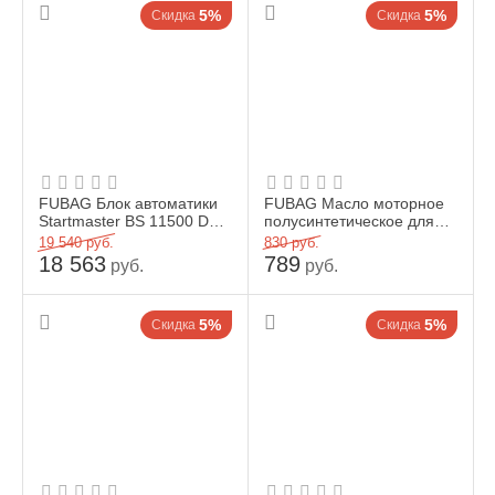
5%
5%
Скидка
Скидка
FUBAG Блок автоматики
FUBAG Масло моторное
Startmaster BS 11500 D
полусинтетическое для
(400V) для бензиновых
двухтактных бензиновых
19 540
руб.
830
руб.
станций
двигателей 1 литр F...
18 563
789
руб.
руб.
5%
5%
Скидка
Скидка