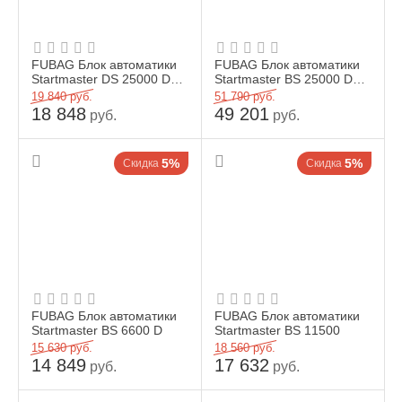
FUBAG Блок автоматики
FUBAG Блок автоматики
Startmaster DS 25000 D
Startmaster BS 25000 D
(400V) для дизельных
(400V) двухрежимный
19 840
руб.
51 790
руб.
электростанций (DS_...
18 848
49 201
руб.
руб.
5%
5%
Скидка
Скидка
FUBAG Блок автоматики
FUBAG Блок автоматики
Startmaster BS 6600 D
Startmaster BS 11500
15 630
руб.
18 560
руб.
14 849
17 632
руб.
руб.