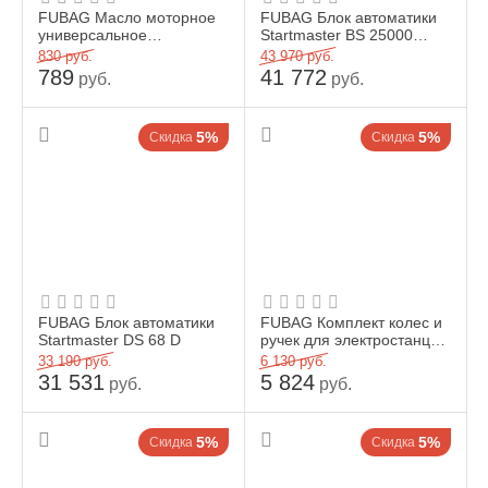
FUBAG Масло моторное
FUBAG Блок автоматики
универсальное
Startmaster BS 25000
полусинтетическое для
(230V) двухрежимный
830
руб.
43 970
руб.
четырехтактных
789
41 772
руб.
руб.
бензиновых и ...
5%
5%
Скидка
Скидка
FUBAG Блок автоматики
FUBAG Комплект колес и
Startmaster DS 68 D
ручек для электростанций
Fubag
33 190
руб.
6 130
руб.
31 531
5 824
руб.
руб.
5%
5%
Скидка
Скидка