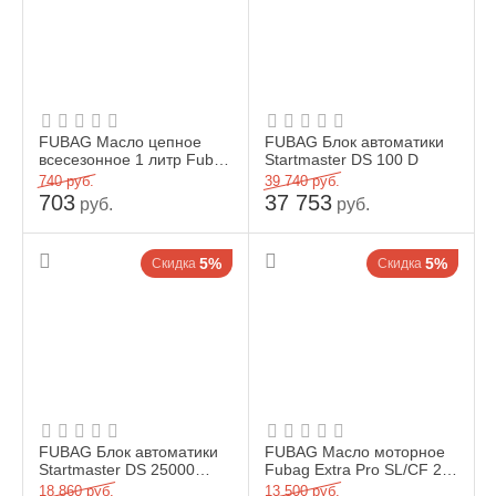
FUBAG Масло цепное
FUBAG Блок автоматики
всесезонное 1 литр Fubag
Startmaster DS 100 D
Super Chain
740
руб.
39 740
руб.
703
37 753
руб.
руб.
5%
5%
Скидка
Скидка
FUBAG Блок автоматики
FUBAG Масло моторное
Startmaster DS 25000
Fubag Extra Pro SL/CF 20
(230V) для дизельных
л
18 860
руб.
13 500
руб.