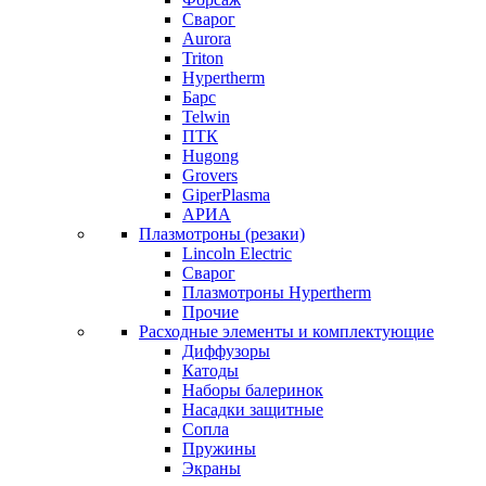
Сварог
Aurora
Triton
Hypertherm
Барс
Telwin
ПТК
Hugong
Grovers
GiperPlasma
АРИА
Плазмотроны (резаки)
Lincoln Electric
Сварог
Плазмотроны Hypertherm
Прочие
Расходные элементы и комплектующие
Диффузоры
Катоды
Наборы балеринок
Насадки защитные
Сопла
Пружины
Экраны