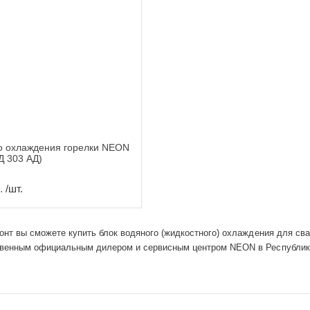
о охлаждения горелки NEON
Д 303 АД)
.
/шт.
зонт вы сможете купить блок водяного (жидкостного) охлаждения для с
венным официальным дилером и сервисным центром NEON в Республик