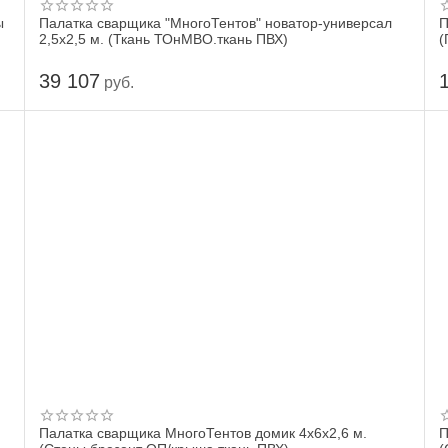
ы
Палатка сварщика "МногоТентов" новатор-универсал
П
2,5х2,5 м. (Ткань ТОнМВО.ткань ПВХ)
(
39 107
руб.
Палатка сварщика МногоТентов домик 4х6х2,6 м.
П