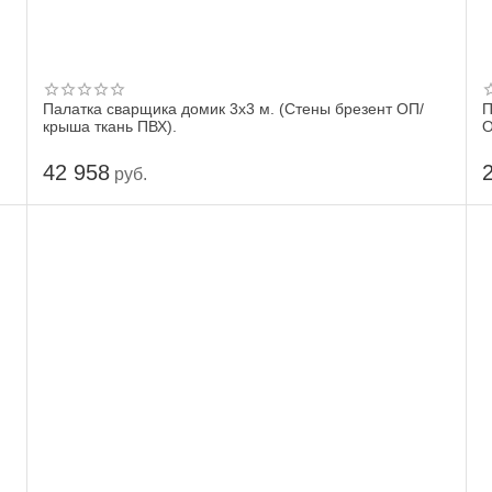
Палатка сварщика домик 3х3 м. (Стены брезент ОП/
П
крыша ткань ПВХ).
О
42 958
руб.