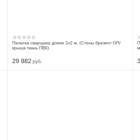
Палатка сварщика домик 2х2 м. (Стены брезент ОП/
П
крыша ткань ПВХ)
м
29 882
руб.