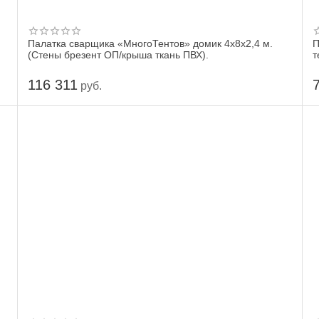
Палатка сварщика «МногоТентов» домик 4х8х2,4 м.
П
(Стены брезент ОП/крыша ткань ПВХ).
т
116 311
руб.