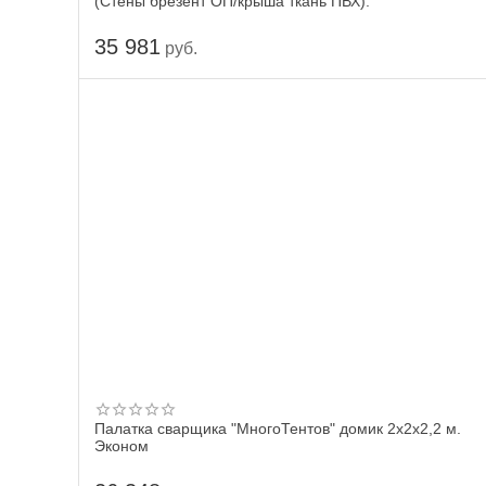
(Стены брезент ОП/крыша ткань ПВХ).
35 981
руб.
Палатка сварщика "МногоТентов" домик 2х2х2,2 м.
Эконом