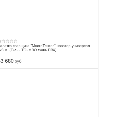
алатка сварщика "МногоТентов" новатор-универсал
х3 м. (Ткань ТОнМВО.ткань ПВХ).
43 680
руб.