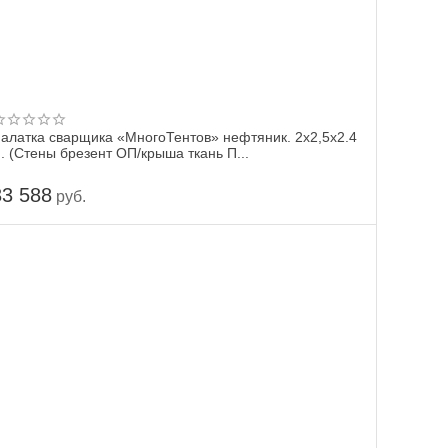
алатка сварщика «МногоТентов» нефтяник. 2x2,5x2.4
. (Стены брезент ОП/крыша ткань П...
33 588
руб.