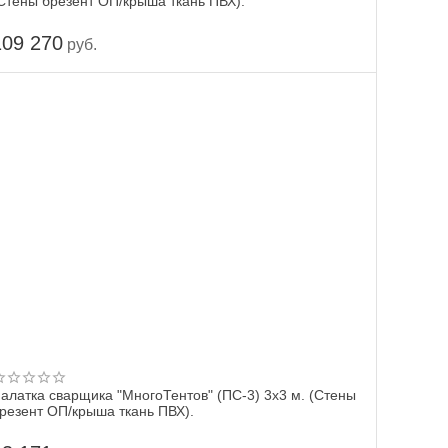
Стены брезент ОП/крыша ткань ПВХ).
109 270
руб.
алатка сварщика "МногоТентов" (ПС-3) 3x3 м. (Стены
резент ОП/крыша ткань ПВХ).