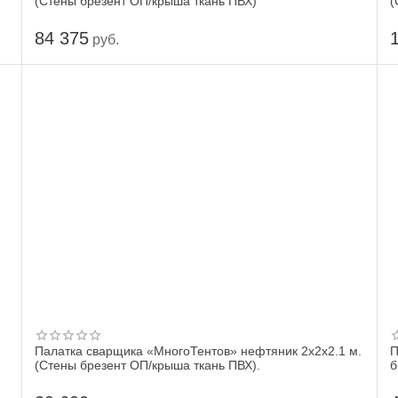
(Стены брезент ОП/крыша ткань ПВХ)
(
84 375
руб.
Палатка сварщика «МногоТентов» нефтяник 2x2x2.1 м.
П
(Стены брезент ОП/крыша ткань ПВХ).
б