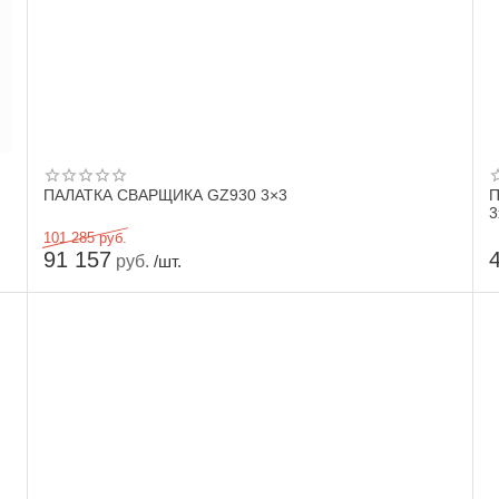
ПАЛАТКА СВАРЩИКА GZ930 3×3
П
3
101 285
руб.
91 157
руб.
/шт.