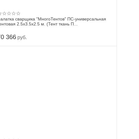
алатка сварщика "МногоТентов" ПС-универсальная
ентовая 2.5х3.5х2.5 м. (Тент ткань П...
70 366
руб.