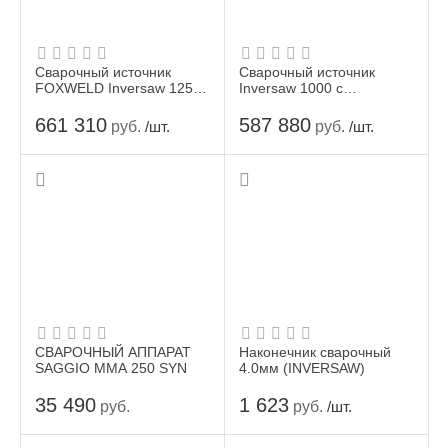
Сварочный источник
Сварочный источник
FOXWELD Inversaw 1250
Inversaw 1000 с
с трактором
трактором (пр-во
FoxWeld/КНР)
661 310
587 880
руб.
руб.
/шт.
/шт.
СВАРОЧНЫЙ АППАРАТ
Наконечник сварочный
SAGGIO MMA 250 SYN
4.0мм (INVERSAW)
35 490
1 623
руб.
руб.
/шт.