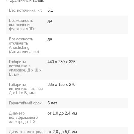
- Гарантийный талон.
Вес источника, кг:
6,1
Возможность
да
выключения
функции VRD:
Возможность
да
отключить
Antisticking
(Антизалипание):
Габариты
440 х 230 х 325
источника в
упаковке, Д х Ш х
В, мм:
Габариты
385 х 155 х 270
источника питания
Д х Ш х В, мм:
Гарантийный срок:
5 лет
Диаметр
от 1,0 до 2,4 мм
вольфрамового
электрода TIG:
Диаметр электрода
от 2,0 до 5,0 мм