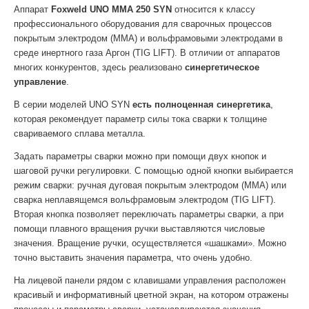
Аппарат
Foxweld UNO MMA 250 SYN
относится к классу
профессионального оборудования для сварочных процессов
покрытым электродом (MMA) и вольфрамовыми электродами в
среде инертного газа Аргон (TIG LIFT). В отличии от аппаратов
многих конкурентов, здесь реализовано
синергетическое
управление
.
В серии моделей UNO SYN
есть полноценная синергетика
,
которая рекомендует параметр силы тока сварки к толщине
свариваемого сплава металла.
Задать параметры сварки можно при помощи двух кнопок и
шаговой ручки регулировки. С помощью одной кнопки выбирается
режим сварки: ручная дуговая покрытым электродом (MMA) или
сварка неплавящемся вольфрамовым электродом (TIG LIFT).
Вторая кнопка позволяет переключать параметры сварки, а при
помощи плавного вращения ручки выставляются числовые
значения. Вращение ручки, осуществляется «шашками». Можно
точно выставить значения параметра, что очень удобно.
На лицевой панели рядом с клавишами управления расположен
красивый и информативный цветной экран, на котором отражены