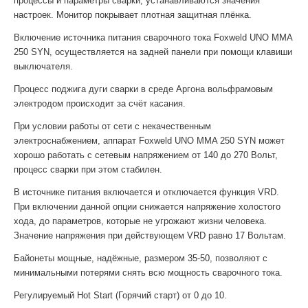
процессы и параметры сварки, устанавливаются значения
настроек. Монитор покрывает плотная защитная плёнка.
Включение источника питания сварочного тока Foxweld UNO MMA
250 SYN, осуществляется на задней панели при помощи клавиши
выключателя.
Процесс поджига дуги сварки в среде Аргона вольфрамовым
электродом происходит за счёт касания.
При условии работы от сети с некачественным
электроснабжением, аппарат Foxweld UNO MMA 250 SYN может
хорошо работать с сетевым напряжением от 140 до 270 Вольт,
процесс сварки при этом стабилен.
В источнике питания включается и отключается функция VRD.
При включении данной опции снижается напряжение холостого
хода, до параметров, которые не угрожают жизни человека.
Значение напряжения при действующем VRD равно 17 Вольтам.
Байонеты мощные, надёжные, размером 35-50, позволяют с
минимальными потерями снять всю мощность сварочного тока.
Регулируемый Hot Start (Горячий старт) от 0 до 10.