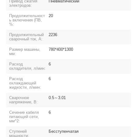
Привод сжатия
Пневматический
электродов:
Продолжительност
20
ь включения (ПВ,
%:
Продолжительный
2236
сварочный ток, А:
Размер машины,
780*400*1300
мм:
Расход
6
охладителя, л/мин:
Расход
6
охлаждающей
жидкости, л/мин:
Сварочное
0.5～3.01
напряжение, В:
Сечение кабеля
6
питающей сети,
мм^2:
Ступеней
Бесступенчатая
мощности: