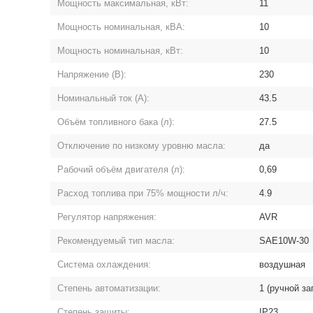
Мощность максимальная, кВт:
11
Мощность номинальная, кВА:
10
Мощность номинальная, кВт:
10
Напряжение (В):
230
Номинальный ток (А):
43.5
Объём топливного бака (л):
27.5
Отключение по низкому уровню масла:
да
Рабочий объём двигателя (л):
0,69
Расход топлива при 75% мощности л/ч:
4.9
Регулятор напряжения:
AVR
Рекомендуемый тип масла:
SAE10W-30
Система охлаждения:
воздушная
Степень автоматизации:
1 (ручной за
Степень защиты:
IP23