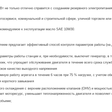
т не только отлично справится с созданием резервного электропитания 
автосервисе, коммунальной и строительной сфере, уличной торговле ил
Рекомендуемое к эксплуатации масло SAE 10W30.
еем предлагает эффективный способ контроля параметров работы (на 
раметры работы станции и, при необходимости, выключит генератор, в т
оек, что упрощает обслуживание двигателя в течение всего срока служ
окое качество выходного напряжения
мную работу агрегата в течение 6 часов при 75 % нагрузке, с учетом 
и короткого замыкания
ого охлаждения с верхним расположением клапанов (OHV) и мощностью 1
ает моторесурс, уменьшает теплонапряженность двигателя и позволяет 
объеме;