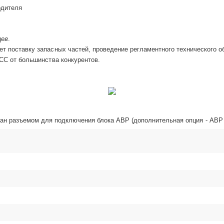
одителя
цев
.
т поставку запасных частей, проведение регламентного технического о
ТСС от большинства конкурентов.
ан разъемом для подключения блока АВР (дополнительная опция - АВР 