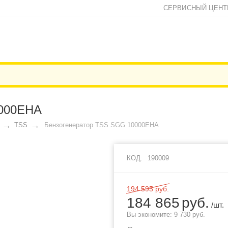
СЕРВИСНЫЙ ЦЕНТ
000EHA
TSS
Бензогенератор TSS SGG 10000EHA
КОД:
190009
194 595
руб.
184 865
руб.
/шт.
Вы экономите:
9 730
руб.