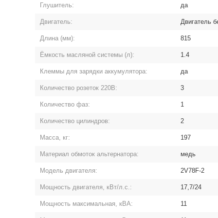
Глушитель:
да
Двигатель:
Двигатель б
Длина (мм):
815
Ёмкость масляной системы (л):
1.4
Клеммы для зарядки аккумулятора:
да
Количество розеток 220В:
3
Количество фаз:
1
Количество цилиндров:
2
Масса, кг:
197
Материал обмоток альтернатора:
медь
Модель двигателя:
2V78F-2
Мощность двигателя, кВт/л.с.:
17,7/24
Мощность максимальная, кВА:
11