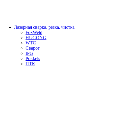
Лазерная сварка, резка, чистка
FoxWeld
HUGONG
WTC
Сварог
IPG
Pokkels
ПТК