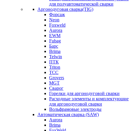
для полуавтоматической сварки
Аргонодуговая сварка(TIG)
Форсаж
Neon
Foxweld
Aurora
EWM
Fubag
Барс
Brima
Telwin
ПТК
Triton
ТСС
Grovers
MGT
Сварог
Горелки для аргонодуговой сварки
Расходные элементы и комплектующие
для аргонодуговой сварки
Вольфрамовые электроды
Автоматическая сварка (SAW)
Aurora
Brima
FoxWeld