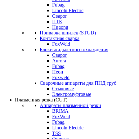
Fubag
Lincoln Electric
Сварог
ПТК
Hugong
Приварка шпилек (STUD)
Контактная сварка
FoxWeld
Блоки жидкостного охлаждения
Сварог
Aurora
Fubag
Неон
Foxweld
Сварочные аппараты для ПНД труб
Стыковые
Электромуфтовые
Плазменная резка (CUT)
Аппараты плазменной резки
BRIMA
FoxWeld
Fubag
Lincoln Electric
TSS
Форсаж