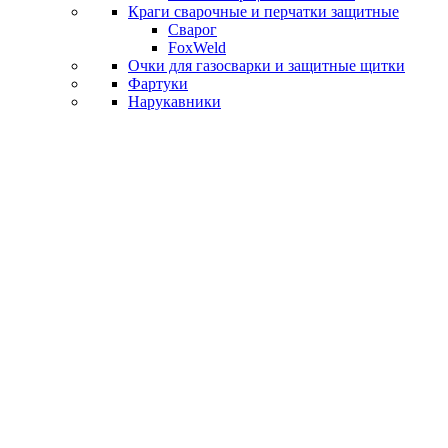
Краги сварочные и перчатки защитные
Сварог
FoxWeld
Очки для газосварки и защитные щитки
Фартуки
Нарукавники