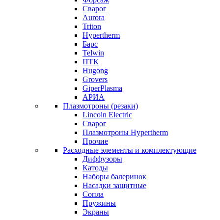
Сварог
Aurora
Triton
Hypertherm
Барс
Telwin
ПТК
Hugong
Grovers
GiperPlasma
АРИА
Плазмотроны (резаки)
Lincoln Electric
Сварог
Плазмотроны Hypertherm
Прочие
Расходные элементы и комплектующие
Диффузоры
Катоды
Наборы балеринок
Насадки защитные
Сопла
Пружины
Экраны