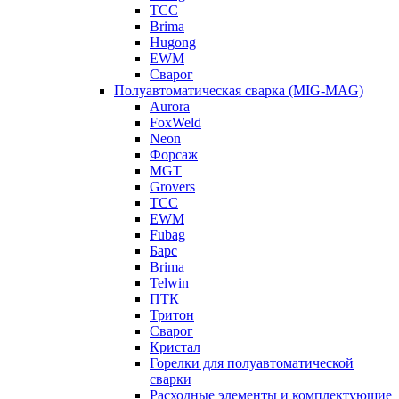
ТСС
Brima
Hugong
EWM
Сварог
Полуавтоматическая сварка (MIG-MAG)
Aurora
FoxWeld
Neon
Форсаж
MGT
Grovers
ТСС
EWM
Fubag
Барс
Brima
Telwin
ПТК
Тритон
Сварог
Кристал
Горелки для полуавтоматической
сварки
Расходные элементы и комплектующие